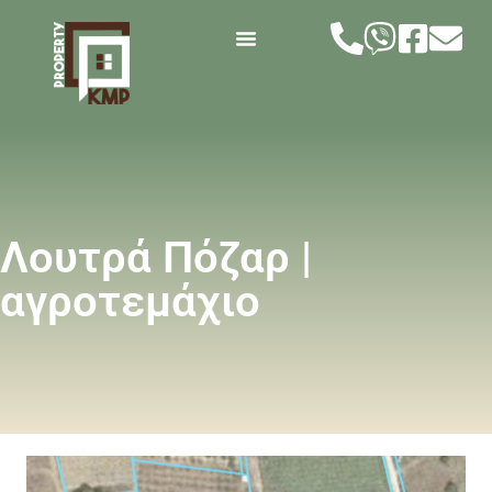
Λουτρά Πόζαρ |
αγροτεμάχιο