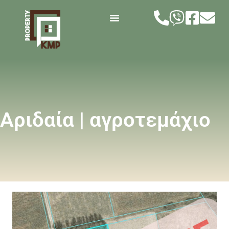
Αριδαία | αγροτεμάχιο