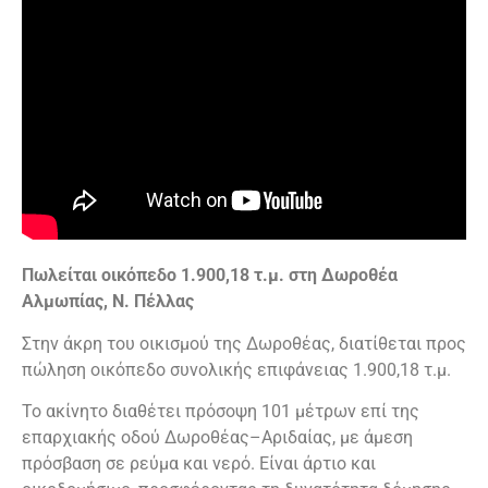
Πωλείται οικόπεδο 1.900,18 τ.μ. στη Δωροθέα
Αλμωπίας, Ν. Πέλλας
Στην άκρη του οικισμού της Δωροθέας, διατίθεται προς
πώληση οικόπεδο συνολικής επιφάνειας 1.900,18 τ.μ.
Το ακίνητο διαθέτει πρόσοψη 101 μέτρων επί της
επαρχιακής οδού Δωροθέας–Αριδαίας, με άμεση
πρόσβαση σε ρεύμα και νερό. Είναι άρτιο και