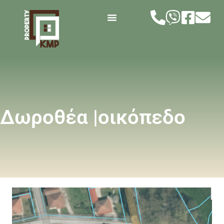
Δωροθέα |οικόπεδο