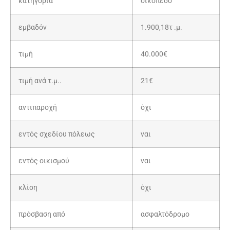
κατηγορία
οικόπεδο
εμβαδόν
1.900,18τ .μ.
τιμή
40.000€
τιμή ανά τ.μ..
21€
αντιπαροχή
όχι
εντός σχεδίου πόλεως
ναι
εντός οικισμού
ναι
κλίση
όχι
πρόσβαση από
ασφαλτόδρομο