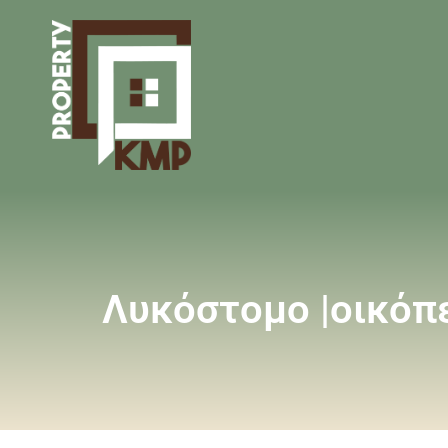
Λυκόστομο |οικόπ