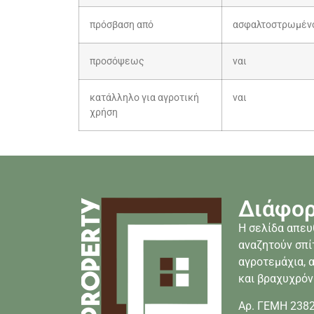
πρόσβαση από
ασφαλτοστρωμέν
προσόψεως
ναι
κατάλληλο για αγροτική
ναι
χρήση
Διάφορ
Η σελίδα απευ
αναζητούν σπίτ
αγροτεμάχια,
και βραχυχρόν
Αρ. ΓΕΜΗ 238