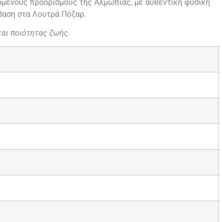
όμενους προορισμούς της Αλμωπίας, με αυθεντική φυσική
βαση στα Λουτρά Πόζαρ.
και ποιότητας ζωής.