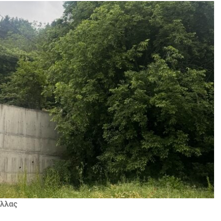
έλλας