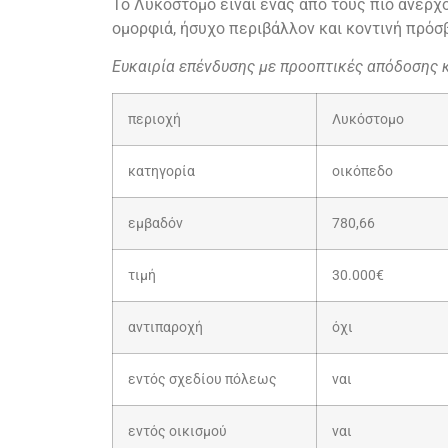
Το Λυκόστομο είναι ένας από τους πιο ανερχ
ομορφιά, ήσυχο περιβάλλον και κοντινή πρόσ
Ευκαιρία επένδυσης με προοπτικές απόδοσης 
περιοχή
Λυκόστομο
κατηγορία
οικόπεδο
εμβαδόν
780,66
τιμή
30.000€
αντιπαροχή
όχι
εντός σχεδίου πόλεως
ναι
εντός οικισμού
ναι