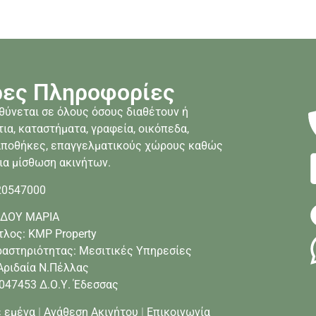
ες Πληροφορίες
θύνεται σε όλους όσους διαθέτουν ή
ια, καταστήματα, γραφεία, οικόπεδα,
 αποθήκες, επαγγελματικούς χώρους καθώς
ια μίσθωση ακινήτων.
20547000
ΚΙΔΟΥ ΜΑΡΙΑ
τλος: KMP Property
ραστηριότητας: Μεσιτικές Υπηρεσίες
 Αριδαία Ν.Πέλλας
047453 Δ.Ο.Υ. Έδεσσας
ε εμένα
|
Ανάθεση Ακινήτου
|
Επικοινωνία