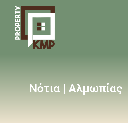
Νότια | Αλμωπίας