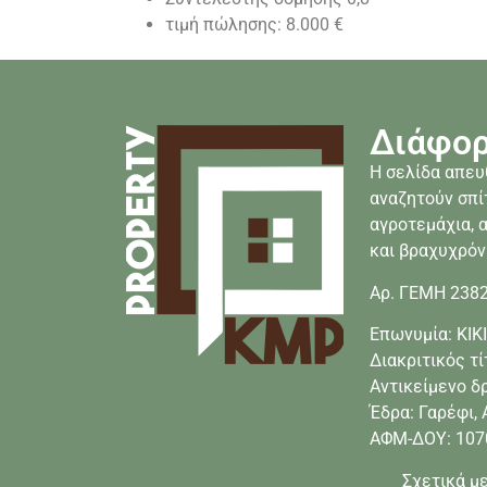
τιμή πώλησης: 8.000 €
Διάφορ
Η σελίδα απευ
αναζητούν σπίτ
αγροτεμάχια,
και βραχυχρόν
Αρ. ΓΕΜΗ 238
Επωνυμία: ΚΙ
Διακριτικός τί
Αντικείμενο δ
Έδρα: Γαρέφι,
ΑΦΜ-ΔΟΥ: 107
Σχετικά μ