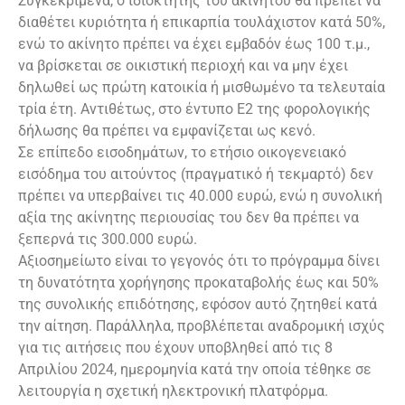
Συγκεκριμένα, ο ιδιοκτήτης του ακινήτου θα πρέπει να
διαθέτει κυριότητα ή επικαρπία τουλάχιστον κατά 50%,
ενώ το ακίνητο πρέπει να έχει εμβαδόν έως 100 τ.μ.,
να βρίσκεται σε οικιστική περιοχή και να μην έχει
δηλωθεί ως πρώτη κατοικία ή μισθωμένο τα τελευταία
τρία έτη. Αντιθέτως, στο έντυπο Ε2 της φορολογικής
δήλωσης θα πρέπει να εμφανίζεται ως κενό.
Σε επίπεδο εισοδημάτων, το ετήσιο οικογενειακό
εισόδημα του αιτούντος (πραγματικό ή τεκμαρτό) δεν
πρέπει να υπερβαίνει τις 40.000 ευρώ, ενώ η συνολική
αξία της ακίνητης περιουσίας του δεν θα πρέπει να
ξεπερνά τις 300.000 ευρώ.
Αξιοσημείωτο είναι το γεγονός ότι το πρόγραμμα δίνει
τη δυνατότητα χορήγησης προκαταβολής έως και 50%
της συνολικής επιδότησης, εφόσον αυτό ζητηθεί κατά
την αίτηση. Παράλληλα, προβλέπεται αναδρομική ισχύς
για τις αιτήσεις που έχουν υποβληθεί από τις 8
Απριλίου 2024, ημερομηνία κατά την οποία τέθηκε σε
λειτουργία η σχετική ηλεκτρονική πλατφόρμα.