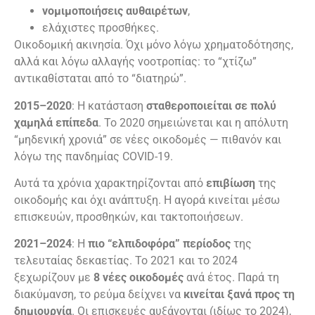
νομιμοποιήσεις αυθαιρέτων
,
ελάχιστες προσθήκες.
Οικοδομική ακινησία. Όχι μόνο λόγω χρηματοδότησης,
αλλά και λόγω αλλαγής νοοτροπίας: το “χτίζω”
αντικαθίσταται από το “διατηρώ”.
2015–2020
: Η κατάσταση
σταθεροποιείται σε πολύ
χαμηλά επίπεδα
. Το 2020 σημειώνεται και η απόλυτη
“μηδενική χρονιά” σε νέες οικοδομές — πιθανόν και
λόγω της πανδημίας COVID-19.
Αυτά τα χρόνια χαρακτηρίζονται από
επιβίωση
της
οικοδομής και όχι ανάπτυξη. Η αγορά κινείται μέσω
επισκευών, προσθηκών, και τακτοποιήσεων.
2021–2024
: Η
πιο “ελπιδοφόρα” περίοδος
της
τελευταίας δεκαετίας. Το 2021 και το 2024
ξεχωρίζουν με
8 νέες οικοδομές
ανά έτος. Παρά τη
διακύμανση, το ρεύμα δείχνει να
κινείται ξανά προς τη
δημιουργία
. Οι επισκευές αυξάνονται (ιδίως το 2024),