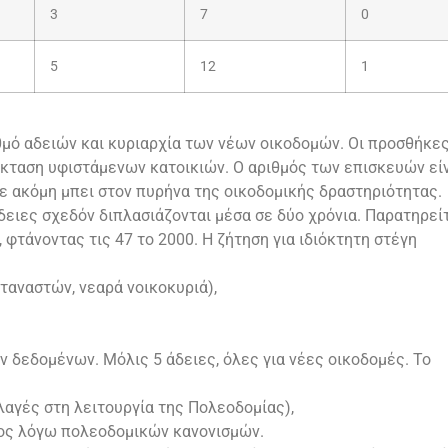
3
7
0
5
12
1
θμό αδειών και κυριαρχία των νέων οικοδομών. Οι προσθήκε
έκταση υφιστάμενων κατοικιών. Ο αριθμός των επισκευών εί
ίχε ακόμη μπει στον πυρήνα της οικοδομικής δραστηριότητας.
δειες σχεδόν διπλασιάζονται μέσα σε δύο χρόνια. Παρατηρεί
φτάνοντας τις 47 το 2000. Η ζήτηση για ιδιόκτητη στέγη
ταναστών, νεαρά νοικοκυριά),
ν δεδομένων. Μόλις 5 άδειες, όλες για νέες οικοδομές. Το
λλαγές στη λειτουργία της Πολεοδομίας),
τος λόγω πολεοδομικών κανονισμών.