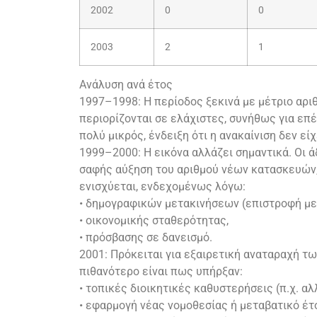
2002
0
0
2003
2
1
Ανάλυση ανά έτος
1997–1998: Η περίοδος ξεκινά με μέτριο αρι
περιορίζονται σε ελάχιστες, συνήθως για επ
πολύ μικρός, ένδειξη ότι η ανακαίνιση δεν ε
1999–2000: Η εικόνα αλλάζει σημαντικά. Οι ά
σαφής αύξηση του αριθμού νέων κατασκευών, 
ενισχύεται, ενδεχομένως λόγω:
• δημογραφικών μετακινήσεων (επιστροφή με
• οικονομικής σταθερότητας,
• πρόσβασης σε δανεισμό.
2001: Πρόκειται για εξαιρετική αναταραχή τω
πιθανότερο είναι πως υπήρξαν:
• τοπικές διοικητικές καθυστερήσεις (π.χ. α
• εφαρμογή νέας νομοθεσίας ή μεταβατικό έ