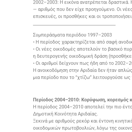
2002–2003: Η εικόνα ανατρέπεται δραστικά. 
— αριθμός που δεν είχε προηγούμενο. Οι νέες
επισκευές, οι προσθήκες και οι τροποποιήσει
________________________________________
Συμπεράσματα περιόδου 1997–2003
• Η περίοδος χαρακτηρίζεται από σαφή ανοδικ
• Οι νέες οικοδομές αποτελούν το βασικό πυ
η δευτερογενής οικοδομική δράση (προσθήκες
• Οι αριθμοί δείχνουν πως ήδη από το 2002–2
Η ανοικοδόμηση στην Αριδαία δεν ήταν απλώς
μια περίοδο που το “χτίζω” λειτουργούσε ως
Περίοδος 2004–2010: Κορύφωση, κορεσμός κ
Η περίοδος 2004–2010 αποτελεί την πιο έντο
Δημοτική Κοινότητα Αριδαίας.
Ξεκινά με αριθμούς ρεκόρ και έντονη κινητι
οικοδομικών πρωτοβουλιών, λόγω της οικονο