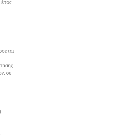
 έτος
σσεται
κτασης.
ν, σε
η
.